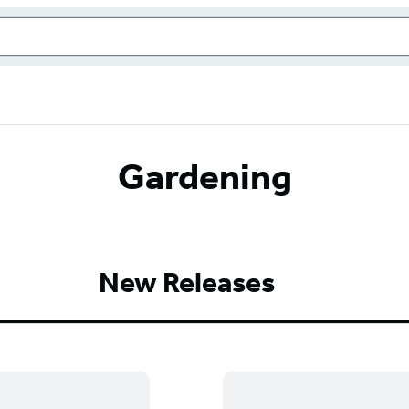
Gardening
New Releases